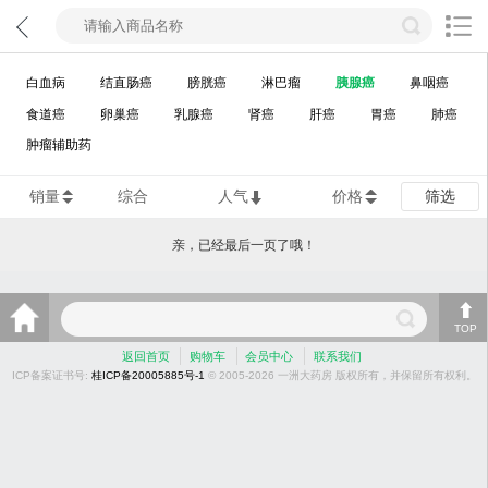
白血病
结直肠癌
膀胱癌
淋巴瘤
胰腺癌
鼻咽癌
食道癌
卵巢癌
乳腺癌
肾癌
肝癌
胃癌
肺癌
肿瘤辅助药
销量
综合
人气
价格
筛选
亲，已经最后一页了哦！
TOP
返回首页
购物车
会员中心
联系我们
ICP备案证书号:
桂ICP备20005885号-1
© 2005-2026 一洲大药房 版权所有，并保留所有权利。