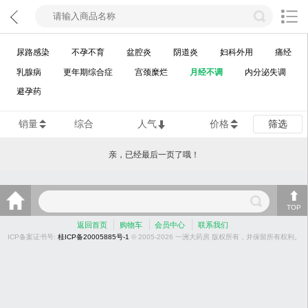
尿路感染
不孕不育
盆腔炎
阴道炎
妇科外用
痛经
乳腺病
更年期综合症
宫颈糜烂
月经不调
内分泌失调
避孕药
销量
综合
人气
价格
筛选
亲，已经最后一页了哦！
TOP
返回首页
购物车
会员中心
联系我们
ICP备案证书号:
桂ICP备20005885号-1
© 2005-2026 一洲大药房 版权所有，并保留所有权利。