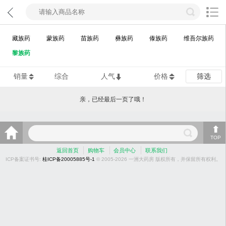
藏族药
蒙族药
苗族药
彝族药
傣族药
维吾尔族药
黎族药
销量
综合
人气
价格
筛选
亲，已经最后一页了哦！
TOP
返回首页
购物车
会员中心
联系我们
ICP备案证书号:
桂ICP备20005885号-1
© 2005-2026 一洲大药房 版权所有，并保留所有权利。