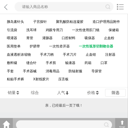
胰岛素针头
子宫探针
聚乳酸防粘连凝胶
造口护理用品附件
引流袋
洗耳球
鸡眼专用刀
一次性使用肛门镜
保健箱
喂灌器
胃管
灌肠器
口腔材料
吸痰器
止血粉
医用垫单
护脐带
一次性牵开器
一次性弧形切割吻合器
血液透析浓缩物
手术刀柄
手术刀片
止血钳
注射器
敷料镊
缝合针
手术剪
输液器
药箱
口罩
手套
手术器械
消毒用品
防辐射服
导尿管
粘贴手术裤
X射线胶片
压舌板
销量
综合
人气
价格
筛选
亲，已经最后一页了哦！
TOP