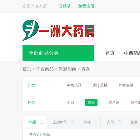
欢迎光临本店！
请登录
免费注册
全部商品分类
首页
中西药
首页
>
中西药品
>
胃肠用药
>
胃炎
分类：
中西药品
医疗器械
养生保健
种类：
全部
胃炎
胃溃疡
急性
销量
上架时间
价格
人气
更新
共有
0
个商品