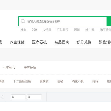
补血
999
片仔癀
汇仁肾宝
阿胶
维生素
汤臣倍
品
养生保健
医疗器械
精品团购
积分兑换
预售活
中药饮片
美容护肤
肠炎
十二指肠溃疡
胆囊炎
便秘
消化不良
痔疮
腹
-