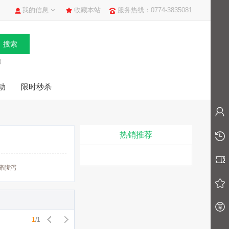
我的信息
收藏本站
服务热线：0774-3835081
健
动
限时秒杀
热销推荐
痛腹泻
1
/
1