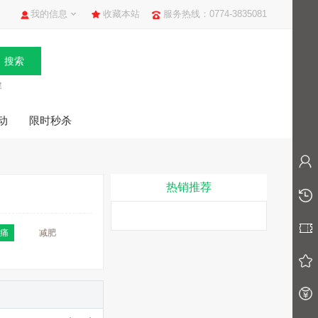
我的信息
收藏本站
服务热线：0774-3835081
健
动
限时秒杀
热销推荐
痛
减肥