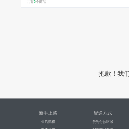
共有
0
个商品
抱歉！我
新手上路
配送方式
售后流程
货到付款区域