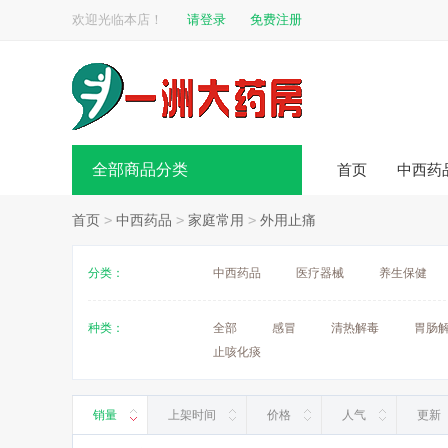
欢迎光临本店！
请登录
免费注册
全部商品分类
首页
中西药
首页
>
中西药品
>
家庭常用
>
外用止痛
分类：
中西药品
医疗器械
养生保健
种类：
全部
感冒
清热解毒
胃肠
止咳化痰
销量
上架时间
价格
人气
更新