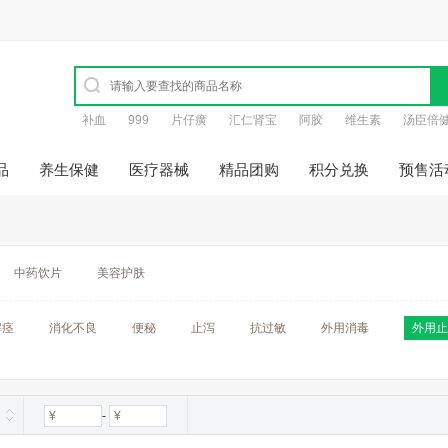
补血
999
片仔癀
汇仁肾宝
阿胶
维生素
汤臣倍
品
养生保健
医疗器械
精品团购
积分兑换
预售活
中药饮片
美容护肤
解痉
消化不良
便秘
止泻
抗过敏
外用消毒
外用止
-